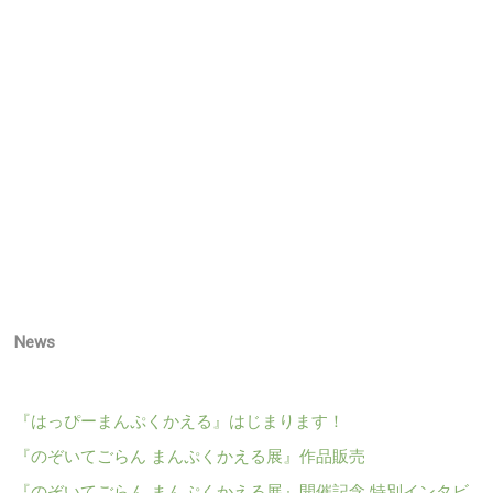
News
『はっぴーまんぷくかえる』はじまります！
『のぞいてごらん まんぷくかえる展』作品販売
『のぞいてごらん まんぷくかえる展』開催記念 特別インタビ