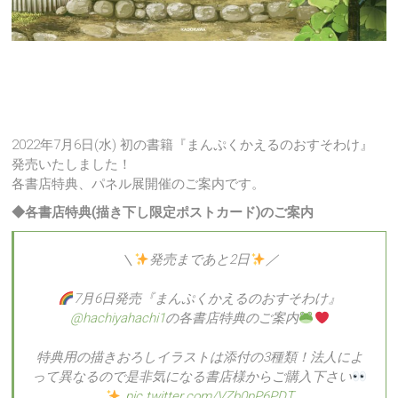
2022年7月6日(水) 初の書籍『まんぷくかえるのおすそわけ』
発売いたしました！
各書店特典、パネル展開催のご案内です。
◆各書店特典
(描き下し限定ポストカード)
のご案内
＼
発売まであと2日
／
7月6日発売『まんぷくかえるのおすそわけ』
@hachiyahachi1
の各書店特典のご案内
特典用の描きおろしイラストは添付の3種類！法人によ
って異なるので是非気になる書店様からご購入下さい
pic.twitter.com/VZb0pP6PDT