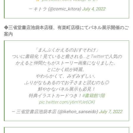
— キトラ (@comic_kitora)
July 4, 2022
◆三省堂書店池袋本店様、有楽町店様にてパネル展示開催のご
案内
「まんぷくかえるのおすそわけ」
ついに書籍化！見ていると癒される…とTwitterで人気の
かえると仲間たちがストーリー画集になりました。
とにかく絵が綺麗。
やわらかくて、みずみずしい。
ふりがなもあるのでお子さまと読むのも◎
鮮やかなパネル展示も必見！
特典イラストカードつき！
#書籍館1階
pic.twitter.com/y6mYUe6OKI
— 三省堂書店池袋本店 (@ikehon_sanseido)
July 7, 2022