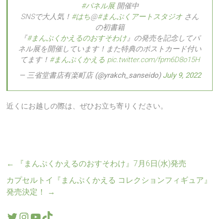
#パネル展
開催中
SNSで大人気！
#はち
@
#まんぷくアートスタジオ
さん
の初書籍
『
#まんぷくかえるのおすそわけ
』の発売を記念してパ
ネル展を開催しています！また特典のポストカード付い
てます！
#まんぷくかえる
pic.twitter.com/fpm6D8o15H
— 三省堂書店有楽町店 (@yrakch_sanseido)
July 9, 2022
近くにお越しの際は、ぜひお立ち寄りください。
←
『まんぷくかえるのおすそわけ』7月6日(水)発売
カプセルトイ『まんぷくかえる コレクションフィギュア』
発売決定！
→
Twitter
Instagram
YouTube
TikTok