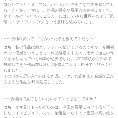
コンセプトとしましては、かえるたちの小さな世界を感じても
らうことをテーマにし、作品の選定や展示方法を考えました。
タイトルの「のぞいてごらん」には、“小さな世界をのぞく”“気
軽にのぞいていってね” という意味を込めています。
—– 今回の展示で、こだわった点を教えてください！
はち
私の作品は殆どデジタルで描いているのですが、今回初
めての個展ということで、作品選定をするのに改めて過去の作
品を振り返っていく作業が必要でした。 2019年頃からSNSで
投稿してきた作品数は200点を超えており、自分でもびっくり
しました。
その中から思い入れのある作品、ファンの皆さまと会話が広が
るような作品を49点厳選しました。
—– 会場内で見てもらいたいポイントはどこですか？
はち
まず見てもらいたいのは、今回の展示に向けて描き下ろ
したメインビジュアルです。最近描いた中では密度の高い絵を