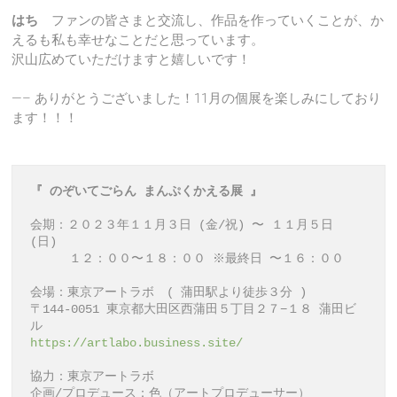
はち
ファンの皆さまと交流し、作品を作っていくことが、か
えるも私も幸せなことだと思っています。
沢山広めていただけますと嬉しいです！
—– ありがとうございました！11月の個展を楽しみにしており
ます！！！
『 のぞいてごらん まんぷくかえる展 』
会期：２０２３年１１月３日 (金/祝) 〜 １１月５日 
(日)

　　  １２：００〜１８：００ ※最終日 〜１６：００

会場：東京アートラボ　( 蒲田駅より徒歩３分 )

〒144-0051 東京都大田区西蒲田５丁目２７−１８ 蒲田ビ
https://artlabo.business.site/
協力：東京アートラボ

企画/プロデュース：色（アートプロデューサー）
