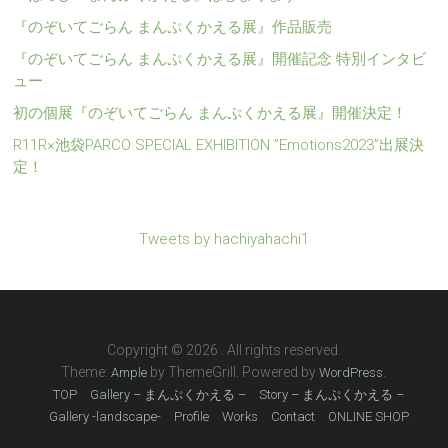
『のぞいてごらん まんぷくかえる展』作品販売
『のぞいてごらん まんぷくかえる展』開催記念 特別インタビ
ュー
初の個展『のぞいてごらん まんぷくかえる展』開催決定！
R11R×池袋PARCO SPECIAL EXHIBITION ”Emotions2023”出展決
定！
Tweets by hachiyahachi1
Copyright © 2026
. All rights reserved.
Theme:
by ThemeGrill. Powered by
.
Ample
WordPress
TOP
Gallery – まんぷくかえる –
Story – まんぷくかえる –
Gallery -landscape-
Profile
Works
Contact
ONLINE SHOP