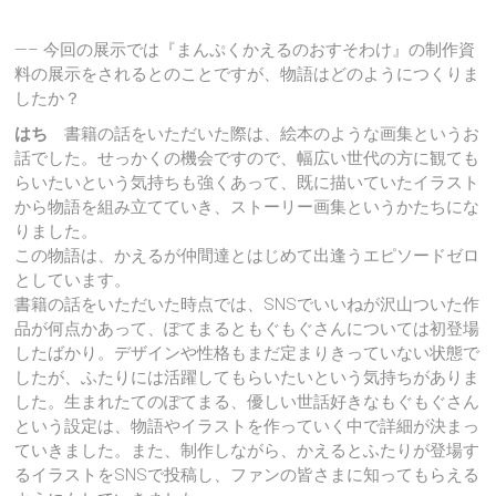
—– 今回の展示では『まんぷくかえるのおすそわけ』の制作資
料の展示をされるとのことですが、物語はどのようにつくりま
したか？
はち
書籍の話をいただいた際は、絵本のような画集というお
話でした。せっかくの機会ですので、幅広い世代の方に観ても
らいたいという気持ちも強くあって、既に描いていたイラスト
から物語を組み立てていき、ストーリー画集というかたちにな
りました。
この物語は、かえるが仲間達とはじめて出逢うエピソードゼロ
としています。
書籍の話をいただいた時点では、SNSでいいねが沢山ついた作
品が何点かあって、ぽてまるともぐもぐさんについては初登場
したばかり。デザインや性格もまだ定まりきっていない状態で
したが、ふたりには活躍してもらいたいという気持ちがありま
した。生まれたてのぽてまる、優しい世話好きなもぐもぐさん
という設定は、物語やイラストを作っていく中で詳細が決まっ
ていきました。また、制作しながら、かえるとふたりが登場す
るイラストをSNSで投稿し、ファンの皆さまに知ってもらえる