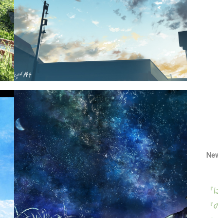
Ne
『
『