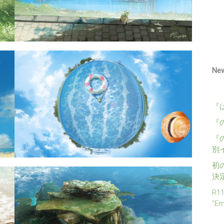
Ne
『
『
『
別
初
決
R1
”E