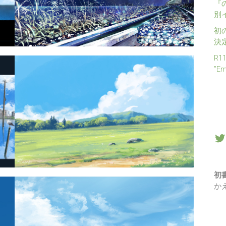
『
別
初
決
R1
”E
初
か