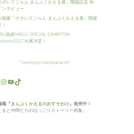
のぞいてごらん まんぷくかえる展』開催記念 特
インタビュー
の個展『のぞいてごらん まんぷくかえる展』開催
定！
1R×池袋PARCO SPECIAL EXHIBITION
motions2023”出展決定！
Tweets by hachiyahachi1
Twitter
Instagram
YouTube
TikTok
書籍
『まんぷくかえるのおすそわけ』
発売中！
えると仲間たちのほっこりストーリー画集。