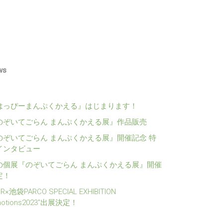
ws
はっぴーまんぷくかえる』はじまります！
のぞいてごらん まんぷくかえる展』作品販売
のぞいてごらん まんぷくかえる展』開催記念 特
インタビュー
の個展『のぞいてごらん まんぷくかえる展』開催
定！
1R×池袋PARCO SPECIAL EXHIBITION
motions2023”出展決定！