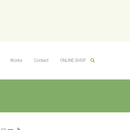
Works
Contact
ONLINE SHOP
Twitter
Instagram
YouTube
TikTok