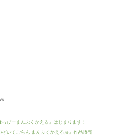
ws
はっぴーまんぷくかえる』はじまります！
のぞいてごらん まんぷくかえる展』作品販売