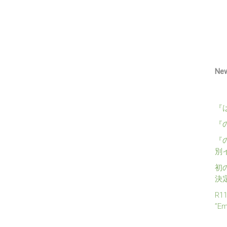
Ne
『
『
『
別
初
決
R1
”E