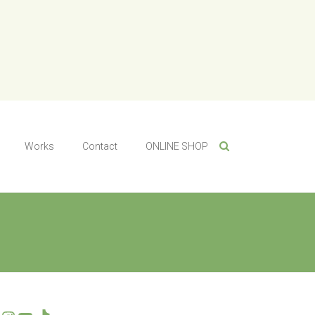
Works
Contact
ONLINE SHOP
Twitter
Instagram
YouTube
TikTok