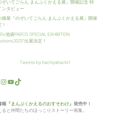
のぞいてごらん まんぷくかえる展』開催記念 特
インタビュー
の個展『のぞいてごらん まんぷくかえる展』開催
定！
1R×池袋PARCO SPECIAL EXHIBITION
motions2023”出展決定！
Tweets by hachiyahachi1
Twitter
Instagram
YouTube
TikTok
書籍
『まんぷくかえるのおすそわけ』
発売中！
えると仲間たちのほっこりストーリー画集。