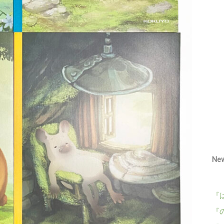
Ne
『
『