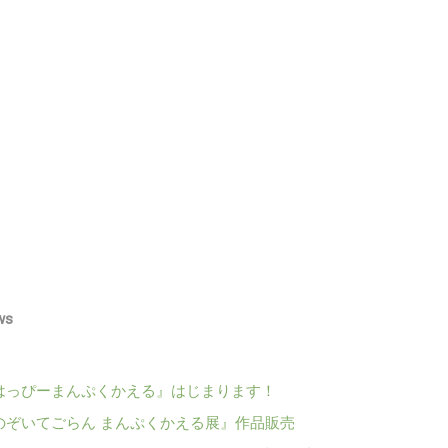
ws
はっぴーまんぷくかえる』はじまります！
のぞいてごらん まんぷくかえる展』作品販売