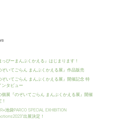
ws
はっぴーまんぷくかえる』はじまります！
のぞいてごらん まんぷくかえる展』作品販売
のぞいてごらん まんぷくかえる展』開催記念 特
インタビュー
の個展『のぞいてごらん まんぷくかえる展』開催
定！
1R×池袋PARCO SPECIAL EXHIBITION
motions2023”出展決定！