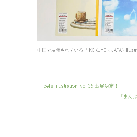
中国で展開されている『 KOKUYO × JAPAN I
←
cells -illustration- vol.36 出展決定！
『まんぷく