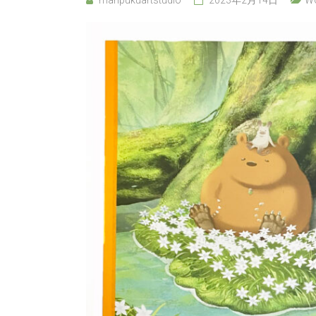
manpukuartstudio
2023年2月14日
W