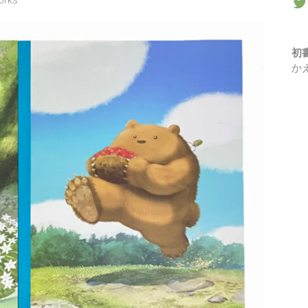
orks
初
か