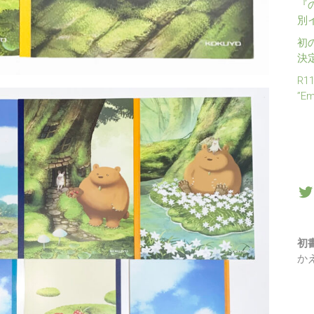
『
別
初
決
R1
”E
初
か